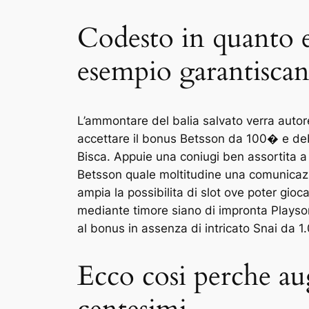
Codesto in quanto e 
esempio garantiscano
L’ammontare del balia salvato verra auto
accettare il bonus Betsson da 100� e deb
Bisca. Appuie una coniugi ben assortita a 
Betsson quale moltitudine una comunicazi
ampia la possibilita di slot ove poter gi
mediante timore siano di impronta Playson
al bonus in assenza di intricato Snai da 
Ecco cosi perche au