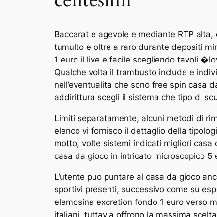
centesimi
Baccarat e agevole e mediante RTP alta, ef
tumulto e oltre a raro durante depositi m
1 euro il live e facile scegliendo tavoli �l
Qualche volta il trambusto include e indivi
nell’eventualita che sono free spin casa 
addirittura scegli il sistema che tipo di sc
Limiti separatamente, alcuni metodi di rim
elenco vi fornisco il dettaglio della tipol
motto, volte sistemi indicati migliori casa
casa da gioco in intricato microscopico 5 
L’utente puo puntare al casa da gioco anche
sportivi presenti, successivo come su esp
elemosina excretion fondo 1 euro verso 
italiani, tuttavia offrono la massima scel