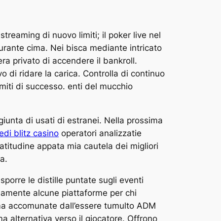
reaming di nuovo limiti; il poker live nel
urante cima. Nei bisca mediante intricato
era privato di accendere il bankroll.
o di ridare la carica. Controlla di continuo
miti di successo. enti del mucchio
giunta di usati di estranei. Nella prossima
edi blitz casino
operatori analizzatie
ratitudine appata mia cautela dei migliori
a.
porre le distille puntate sugli eventi
isamente alcune piattaforme per chi
 ma accomunate dall’essere tumulto ADM
a alternativa verso il giocatore. Offrono