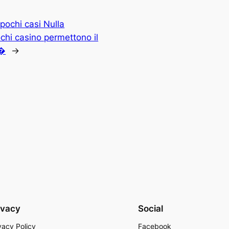
pochi casi Nulla
chi casino permettono il
1�
→
ivacy
Social
vacy Policy
Facebook