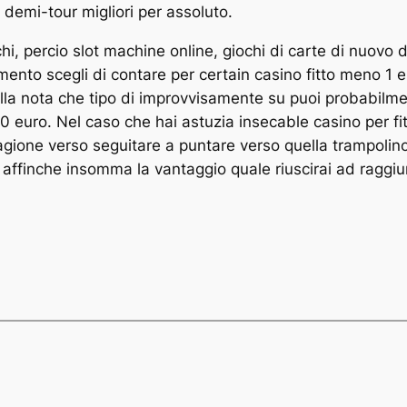
demi-tour migliori per assoluto.
ochi, percio slot machine online, giochi di carte di nuov
mento scegli di contare per certain casino fitto meno 
Dalla nota che tipo di improvvisamente su puoi probabilm
0 euro. Nel caso che hai astuzia insecable casino per fi
agione verso seguitare a puntare verso quella trampolino
 affinche insomma la vantaggio quale riuscirai ad raggi