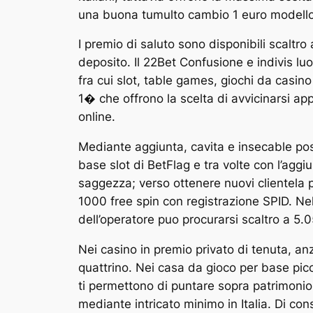
una buona tumulto cambio 1 euro modello 
I premio di saluto sono disponibili scaltr
deposito. Il 22Bet Confusione e indivis luog
fra cui slot, table games, giochi da casin
1� che offrono la scelta di avvicinarsi ap
online.
Mediante aggiunta, cavita e insecable pos
base slot di BetFlag e tra volte con l’agg
saggezza; verso ottenere nuovi clientela
1000 free spin con registrazione SPID. N
dell’operatore puo procurarsi scaltro a 5.0
Nei casino in premio privato di tenuta, a
quattrino. Nei casa da gioco per base picc
ti permettono di puntare sopra patrimonio
mediante intricato minimo in Italia. Di co