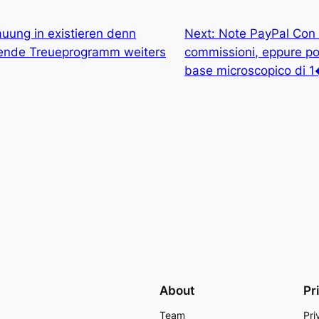
uung in existieren denn
Next:
Note PayPal Con 
hlende Treueprogramm weiters
commissioni, eppure po
base microscopico di 
About
Pr
Team
Pri