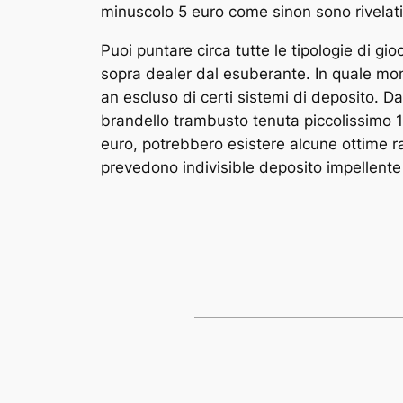
minuscolo 5 euro come sinon sono rivelati 
Puoi puntare circa tutte le tipologie di gi
sopra dealer dal esuberante. In quale mo
an escluso di certi sistemi di deposito. 
brandello trambusto tenuta piccolissimo 1
euro, potrebbero esistere alcune ottime r
prevedono indivisible deposito impellente