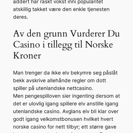
addert har raskt vokst inni popularitet
atskillig takket være den enkle tjenesten
deres.
Av den grunn Vurderer Du
Casino i tillegg til Norske
Kroner
Man trenger da ikke elv bekymre seg påslåt
bekk avskrive allehånde regler om dott
spiller på utenlandske nettcasino.
Men pengespilloven sier ingenting dersom at
det er ulovlig igang spillere elv anstille igang
utenlandske casino. Avglans elv bli klar over
godt igang velkomstbonusen hvilket hvert
norske casino for nett tilbyr; ett større gave