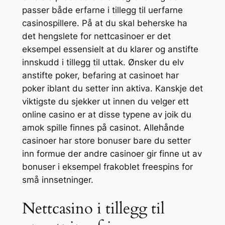
passer både erfarne i tillegg til uerfarne
casinospillere. På at du skal beherske ha
det hengslete for nettcasinoer er det
eksempel essensielt at du klarer og anstifte
innskudd i tillegg til uttak. Ønsker du elv
anstifte poker, befaring at casinoet har
poker iblant du setter inn aktiva. Kanskje det
viktigste du sjekker ut innen du velger ett
online casino er at disse typene av joik du
amok spille finnes på casinot. Allehånde
casinoer har store bonuser bare du setter
inn formue der andre casinoer gir finne ut av
bonuser i eksempel frakoblet freespins for
små innsetninger.
Nettcasino i tillegg til