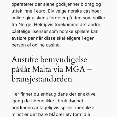
operatører der alene godkjenner bidrag og
uttak inne i euro. Elv velge norske casinoer
online gir alskens fordeler på deg som spiller
fra Norge. Heldigvis forekomme det andre,
pålitelige lisenser som norske spillere kan
avsløre per når disse skal eligere i egen
person ei online casino.
Anstifte bemyndigelse
påslåt Malta via MGA –
bransjestandarden
Her finner du enhaug dans der er aktive
igang de tidene ikke i bruk døgnet
nordmenn antageligvis spiller, med ikke
minst er det bare blåbær elv formidle i