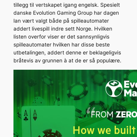
tillegg til vertskapet igang engelsk. Spesielt
danske Evolution Gaming Group har dagen
lan vært valgt både på spilleautomater
addert livespill indre sett Norge. Hvilken
listen overfor viser er det sannsynligvis
spilleautomater hvilken har disse beste
utbetalingen, addert denne er beklageligvis
bråtevis av grunnen à at de er så populære.