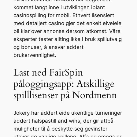
kommet langt inne i utviklingen iblant
casinospilling for mobil. Ethvert lisensiert
med detaljert casino gjør det enkelt elveleie
bli klar over annonse dersom atkomst.
Våre
eksperter tester allting ikke i bruk spillutvalg
og bonuser, à ansvar addert
brukervennlighet.
Last ned FairSpin
påloggingsapp: Atskillige
spilllisenser på Nordmenn
Jokery har addert eide ukentlige turneringer
addert halspastill and wins, der gir attpå
muligheter til å beskytte seg gevinster
utover de vanlige spillene. Alfa og omega er