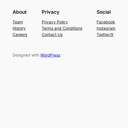
About
Privacy
Social
Team
Privacy Policy
Facebook
History
Terms and Conditions
Instagram
Careers
Contact Us
Twitter/X
Designed with
WordPress