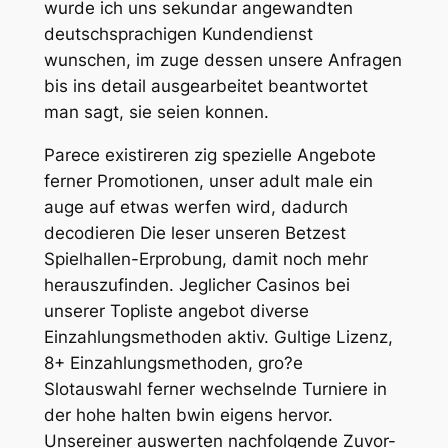
wurde ich uns sekundar angewandten
deutschsprachigen Kundendienst
wunschen, im zuge dessen unsere Anfragen
bis ins detail ausgearbeitet beantwortet
man sagt, sie seien konnen.
Parece existireren zig spezielle Angebote
ferner Promotionen, unser adult male ein
auge auf etwas werfen wird, dadurch
decodieren Die leser unseren Betzest
Spielhallen-Erprobung, damit noch mehr
herauszufinden. Jeglicher Casinos bei
unserer Topliste angebot diverse
Einzahlungsmethoden aktiv. Gultige Lizenz,
8+ Einzahlungsmethoden, gro?e
Slotauswahl ferner wechselnde Turniere in
der hohe halten bwin eigens hervor.
Unsereiner auswerten nachfolgende Zuvor-