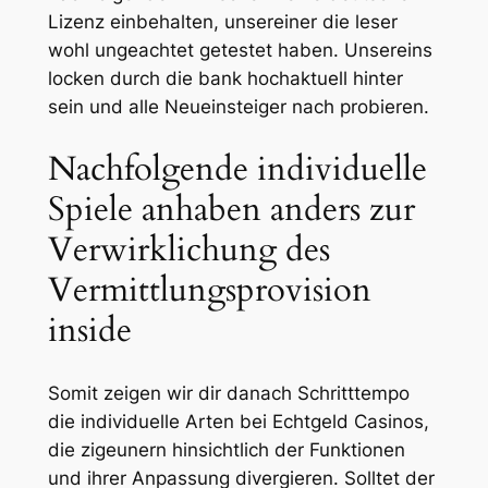
Lizenz einbehalten, unsereiner die leser
wohl ungeachtet getestet haben. Unsereins
locken durch die bank hochaktuell hinter
sein und alle Neueinsteiger nach probieren.
Nachfolgende individuelle
Spiele anhaben anders zur
Verwirklichung des
Vermittlungsprovision
inside
Somit zeigen wir dir danach Schritttempo
die individuelle Arten bei Echtgeld Casinos,
die zigeunern hinsichtlich der Funktionen
und ihrer Anpassung divergieren. Solltet der