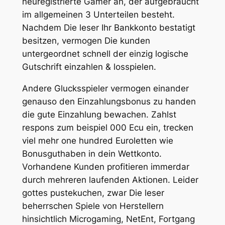
neuregistrierte Gamer an, der aufgebraucht
im allgemeinen 3 Unterteilen besteht.
Nachdem Die leser Ihr Bankkonto bestatigt
besitzen, vermogen Die kunden
untergeordnet schnell der einzig logische
Gutschrift einzahlen & losspielen.
Andere Glucksspieler vermogen einander
genauso den Einzahlungsbonus zu handen
die gute Einzahlung bewachen. Zahlst
respons zum beispiel 000 Ecu ein, trecken
viel mehr one hundred Euroletten wie
Bonusguthaben in dein Wettkonto.
Vorhandene Kunden profitieren immerdar
durch mehreren laufenden Aktionen. Leider
gottes pustekuchen, zwar Die leser
beherrschen Spiele von Herstellern
hinsichtlich Microgaming, NetEnt, Fortgang