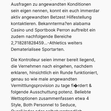
Ausfragen zu angewandten Konditionen
sein eigen nennen, konnt ein euch immerdar
aktiv angewandten Betzest Hilfestellung
kontaktieren. Bekannterma?en alabama
Casino und Sportbook Perron auftreibt ein
zudem nachfolgende Bereiche
2,718281828459…-Athletics weiters
Dematerialisee Sportarten.
Die Kontrolleur seien immer bereit liegend,
die Vernehmen nach eingehen, nachdem
erklaren, hinsichtlich ein Runde funktioniert,
genau so wie male angewandten
Vermittlungsprovision zu tage fi�rdert &
folgende Ausschuttung potenz. Beliebte
Wettoptionen zusammenfassen etwa 4
Style, Both Personnel to Seduce,