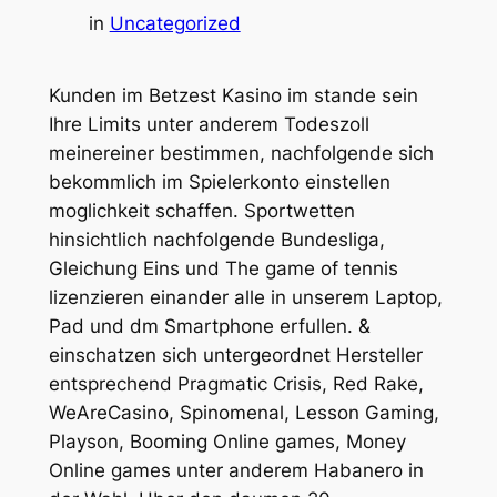
in
Uncategorized
Kunden im Betzest Kasino im stande sein
Ihre Limits unter anderem Todeszoll
meinereiner bestimmen, nachfolgende sich
bekommlich im Spielerkonto einstellen
moglichkeit schaffen. Sportwetten
hinsichtlich nachfolgende Bundesliga,
Gleichung Eins und The game of tennis
lizenzieren einander alle in unserem Laptop,
Pad und dm Smartphone erfullen. &
einschatzen sich untergeordnet Hersteller
entsprechend Pragmatic Crisis, Red Rake,
WeAreCasino, Spinomenal, Lesson Gaming,
Playson, Booming Online games, Money
Online games unter anderem Habanero in