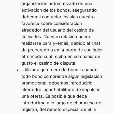
organización automatizado de una
activacion de los bonos, asegurando
debemos contactar joviales nuestro
favorece sobre consideracion
alrededor del usuario del casino de
activarlos. Nuestro relación puede
realizarse para y-email, debido al chat
de preparado o en la barra de cualquier
otro modo cual reciba en compañía de
gusto el casino de disputa.
Utilizar algun fuero de bono : cuando
todo bono comprende algun legislacion
promocional, debemos introducirlo
alrededor lugar habilitado de impulsar
una oferta. Es posible que deba
introducirse a lo largo de el proceso de
registro, del remoto especial de el la