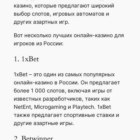
казино, которые предлагают широкий
выбор слотов, игровых автоматов и
других азартных игр.
Вот несколько лучших онлайн-казино для
игроков из России:
1. 1xBet
1xBet – это один из самых популярных
онлайн-казино в России. Он предлагает
более 1 000 слотов, включая игры от
известных разработчиков, таких как
NetEnt, Microgaming и Playtech. 1xBet
также предлагает спортивные ставки и
другие азартные игры.
2. Betwinner