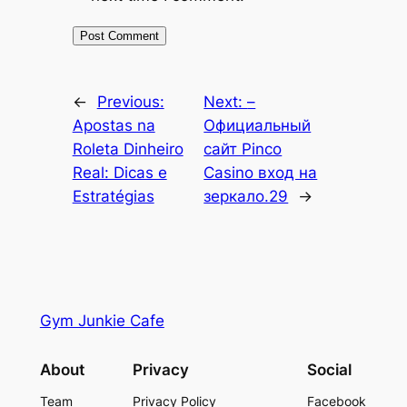
←
Previous:
Next:
–
Apostas na
Официальный
Roleta Dinheiro
сайт Pinco
Real: Dicas e
Casino вход на
Estratégias
зеркало.29
→
Gym Junkie Cafe
About
Privacy
Social
Team
Privacy Policy
Facebook