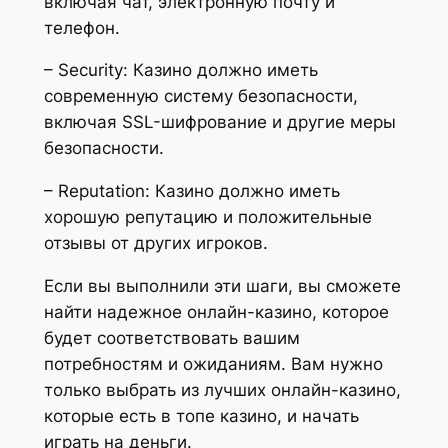
включая чат, электронную почту и
телефон.
– Security: Казино должно иметь
современную систему безопасности,
включая SSL-шифрование и другие меры
безопасности.
– Reputation: Казино должно иметь
хорошую репутацию и положительные
отзывы от других игроков.
Если вы выполнили эти шаги, вы сможете
найти надежное онлайн-казино, которое
будет соответствовать вашим
потребностям и ожиданиям. Вам нужно
только выбрать из лучших онлайн-казино,
которые есть в топе казино, и начать
играть на деньги.