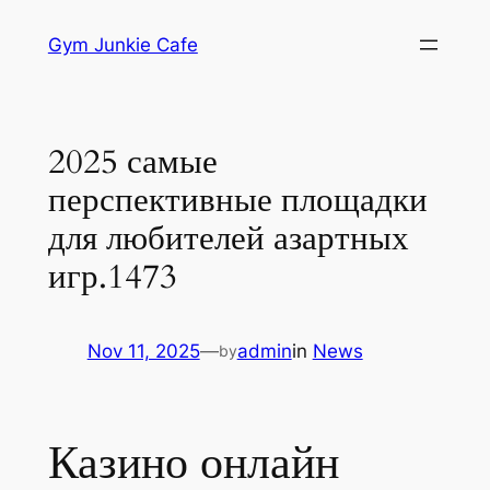
Skip
Gym Junkie Cafe
to
content
2025 самые
перспективные площадки
для любителей азартных
игр.1473
Nov 11, 2025
—
admin
in
News
by
Казино онлайн