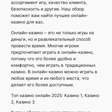
ассортимент игр, качество клиента,
безопасность и другие. Наш обзор
поможет вам найти лучшее онлайн-
казино для вас.
Онлайн-казино – это не только игры на
деньги, но и развлекательный способ
провести время. Многие игроки
предпочитают играть в онлайн-казино,
потому что это более удобно и
комфортно, чем играть в традиционных
казино. В онлайн-казино можно играть в
любое время и из любого места, что
делает его более доступным.
Топ казино онлайн 2025: Казино 1, Казино
2, Казино 3