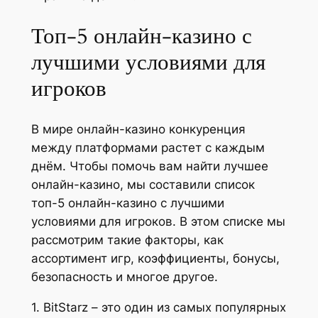
Топ-5 онлайн-казино с
лучшими условиями для
игроков
В мире онлайн-казино конкуренция
между платформами растет с каждым
днём. Чтобы помочь вам найти лучшее
онлайн-казино, мы составили список
топ-5 онлайн-казино с лучшими
условиями для игроков. В этом списке мы
рассмотрим такие факторы, как
ассортимент игр, коэффициенты, бонусы,
безопасность и многое другое.
1. BitStarz – это один из самых популярных