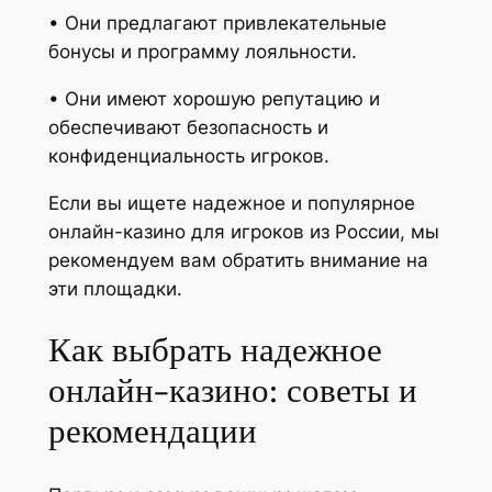
• Они предлагают привлекательные
бонусы и программу лояльности.
• Они имеют хорошую репутацию и
обеспечивают безопасность и
конфиденциальность игроков.
Если вы ищете надежное и популярное
онлайн-казино для игроков из России, мы
рекомендуем вам обратить внимание на
эти площадки.
Как выбрать надежное
онлайн-казино: советы и
рекомендации