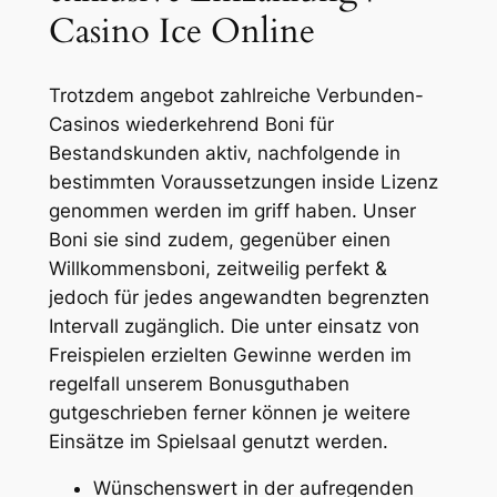
Casino Ice Online
Trotzdem angebot zahlreiche Verbunden-
Casinos wiederkehrend Boni für
Bestandskunden aktiv, nachfolgende in
bestimmten Voraussetzungen inside Lizenz
genommen werden im griff haben. Unser
Boni sie sind zudem, gegenüber einen
Willkommensboni, zeitweilig perfekt &
jedoch für jedes angewandten begrenzten
Intervall zugänglich. Die unter einsatz von
Freispielen erzielten Gewinne werden im
regelfall unserem Bonusguthaben
gutgeschrieben ferner können je weitere
Einsätze im Spielsaal genutzt werden.
Wünschenswert in der aufregenden