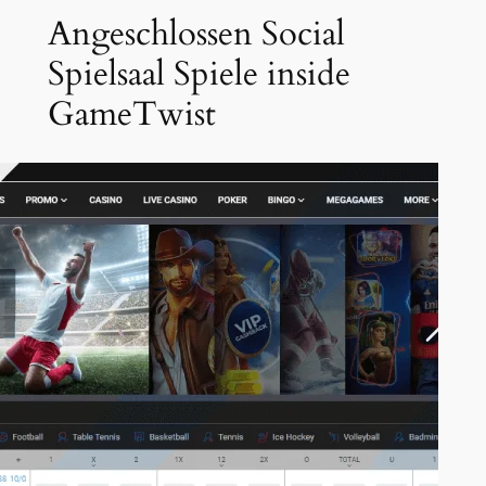
Angeschlossen Social
Spielsaal Spiele inside
GameTwist