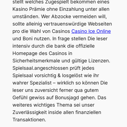
stellt welches Zugespielt bekommen eines
Kasino Prämie ohne Einzahlung unter allen
umständen. Wer Abzocke vermeiden will,
sollte alleinig vertrauenswürdige Webseiten
pro die Wahl von Casinos
Casino Ice Online
und Boni nutzen. In frage stellen Die leser
intensiv durch die bank die offizielle
Homepage des Casinos in
Sicherheitsmerkmale und gültige Lizenzen.
Spielsaal.angeschlossen prüft jedes
Spielsaal vorsichtig & losgelöst wie ihr
wahrer Spezialist – wirklich so können Die
leser uns zuversicht ferner qua gutem
Gefühl gewiss auf Bonusjagd gehen. Das
weiteres wichtiges Thema sei unser
Zuverlässigkeit inside allen finanziellen
Transaktionen.