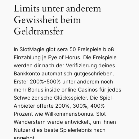
Limits unter anderem
Gewissheit beim
Geldtransfer
In SlotMagie gibt sera 50 Freispiele bloß
Einzahlung je Eye of Horus. Die Freispiele
werden dir nach der Verifizierung deines
Bankkonto automatisch gutgeschrieben.
Erster 200%-500% unter anderem noch
mehr Bonus inside online Casinos für jedes
Schweizerische Glücksspieler. Die Spiel-
Anbieter offerte 200%, 300%, 400%
Prozent wie Willkommensbonus. Slot
Wanderstern werde entwickelt, um ihnen
Nutzer dies beste Spielerlebnis nach
angebot.