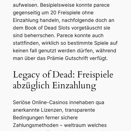
aufweisen. Besipielsweise konnte parece
gegenseitig um 20 Freispiele ohne
Einzahlung handeln, nachfolgende doch an
dem Book of Dead Slots vorgetäuscht sie
sind beherrschen. Parece konnte auch
stattfinden, wirklich so bestimmte Spiele auf
keinen fall genutzt werden dürfen, während
man über das Prämie Gutschrift verfügt.
Legacy of Dead: Freispiele
abzüglich Einzahlung
Seriöse Online-Casinos innehaben qua
anerkannte Lizenzen, transparente
Bedingungen ferner sichere
Zahlungsmethoden – weltraum welches