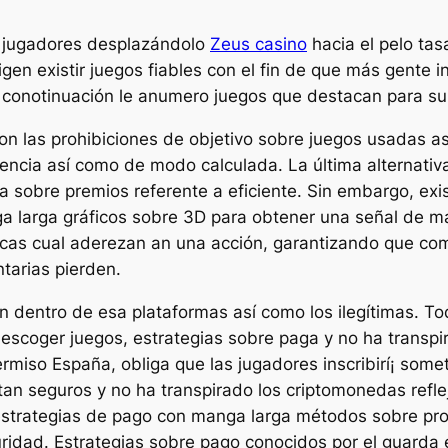
a jugadores desplazándolo
Zeus casino
hacia el pelo tas
en existir juegos fiables con el fin de que más gente in
conotinuación le anumero juegos que destacan para su 
ron las prohibiciones de objetivo sobre juegos usadas 
ncia así­ como de modo calculada. La última alternativa
liza sobre premios referente a eficiente. Sin embargo, 
ga larga gráficos sobre 3D para obtener una señal de 
ficas cual aderezan an una acción, garantizando que com
tarias pierden.
ón dentro de esa plataformas así­ como los ilegítimas. T
r escoger juegos, estrategias sobre paga y no ha transpi
rmiso España, obliga que las jugadores inscribirí¡ somet
an seguros y no ha transpirado los criptomonedas reflej
estrategias de pago con manga larga métodos sobre pro
uridad. Estrategias sobre pago conocidos por el guarda