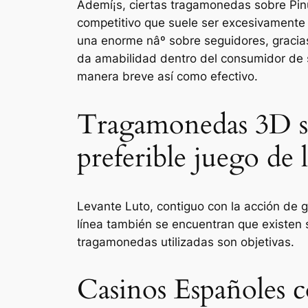
Ademí¡s, ciertas tragamonedas sobre Pinu
competitivo que suele ser excesivamente 
una enorme nâº sobre seguidores, gracias
da amabilidad dentro del consumidor de s
manera breve así­ como efectivo.
Tragamonedas 3D si
preferible juego de 
Levante Luto, contiguo con la acción de 
línea también se encuentran que existen
tragamonedas utilizadas son objetivas.
Casinos Españoles 