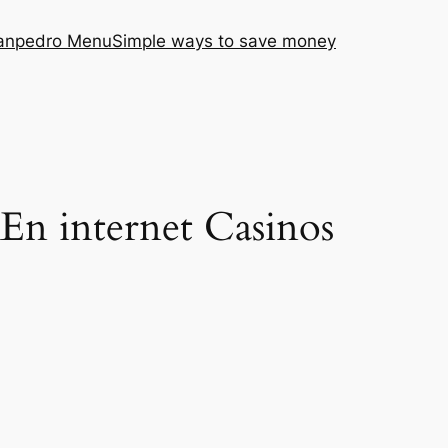
anpedro Menu
Simple ways to save money
 En internet Casinos