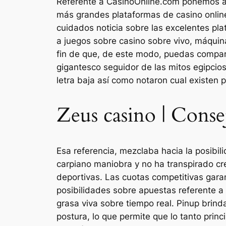
Referente a CasinoOnline.com ponemos a 
más grandes plataformas de casino onlin
cuidados noticia sobre las excelentes pla
a juegos sobre casino sobre vivo, máquin
fin de que, de este modo, puedas comparar
gigantesco seguidor de las mitos egipcio
letra baja así­ como notaron cual existen 
Zeus casino | Consej
Esa referencia, mezclaba hacia la posibili
carpiano maniobra y no ha transpirado cr
deportivas. Las cuotas competitivas gara
posibilidades sobre apuestas referente a
grasa viva sobre tiempo real. Pinup brind
postura, lo que permite que lo tanto pri