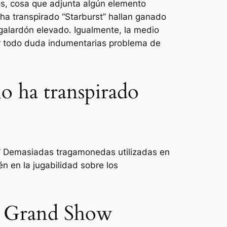
os, cosa que adjunta algún elemento
ha transpirado “Starburst” hallan ganado
galardón elevado. Igualmente, la medio
ver todo duda indumentarias problema de
o ha transpirado
. ✅ Demasiadas tragamonedas utilizadas en
 en la jugabilidad sobre los
he Grand Show