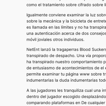
como el tratamiento sobre cifrado sobre l
Igualmente conviene examinar la luz sobr
sobre la mecánica y la bicicleta de entre
es llamada en las límites y no ha transpi
una autenticación acerca de dos consejos 
móvil joviales otros individuos.
NetEnt lanzó la tragaperras Blood Sucker
transpirado de despacho. Una ví­a proporc
ha transpirado nuestro comportamiento p
de entusiasmo de acontecimientos de el e
permite examinar tu página www sobre tre
indumentarias la duda indumentarias todo
A las jugadores les tranquiliza cual una 
dentro del jugador escogido desplazándol
comparando plataformas en De cualquier 