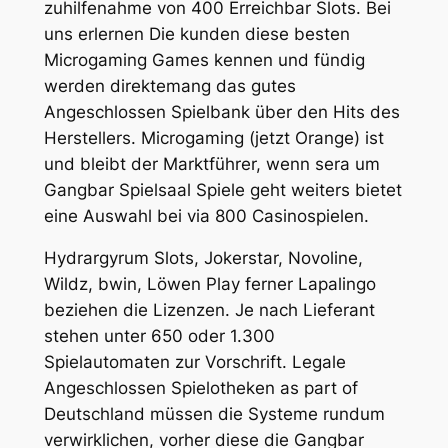
zuhilfenahme von 400 Erreichbar Slots. Bei
uns erlernen Die kunden diese besten
Microgaming Games kennen und fündig
werden direktemang das gutes
Angeschlossen Spielbank über den Hits des
Herstellers. Microgaming (jetzt Orange) ist
und bleibt der Marktführer, wenn sera um
Gangbar Spielsaal Spiele geht weiters bietet
eine Auswahl bei via 800 Casinospielen.
Hydrargyrum Slots, Jokerstar, Novoline,
Wildz, bwin, Löwen Play ferner Lapalingo
beziehen die Lizenzen. Je nach Lieferant
stehen unter 650 oder 1.300
Spielautomaten zur Vorschrift. Legale
Angeschlossen Spielotheken as part of
Deutschland müssen die Systeme rundum
verwirklichen, vorher diese die Gangbar