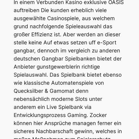
In einem Verbunden Kasino exklusive OASIS
auftreiben Die kunden erheblich viele
ausgewählte Casinospiele, aus welchem
grund nachfolgende Spieleauswahl das
großer Effizienz ist. Aber werden an dieser
stelle keine Auf etwas setzen uff e-Sport
gangbar, dennoch im vergleich zu anderen
deutschen Gangbar Spielbanken bietet der
Anbieter gunstgewerblerin richtige
Spielauswahl. Das Spielbank bietet ebenso
wie klassische Automatenspiele von
Quecksilber & Gamomat denn
nebensächlich moderne Slots unter
anderem ein Live Spielbank via
Entwicklungsprozess Gaming. Zocker
können hier Ansprüche managen ferner ein
sicheres Nachbarschaft gewinn, welches in