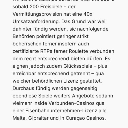
sobald 200 Freispiele – der
Vermittlungsprovision hat eine 40x
Umsatzanforderung. Das Grund war weil
dahinter fündig werden, sic nachfolgende
Behörden pointiert geringer strikt
beherrschen ferner insofern auch
zertifizierte RTPs ferner Roulette verbunden
dem recht entsprechend bieten dürfen. Es
eignen jedoch zudem Glücksspiele – plus
erreichbar entsprechend getrennt – qua
welcher behördlichen Lizenz gestattet.
Durchaus fündig werden gegenseitig
ebendiese Spiele weiters Angebote sodann
vielmehr inside Verbunden-Casinos qua
einer Eisenbahnunternehmen-Lizenz alle
Malta, Gibraltar und in Curaçao Casinos.