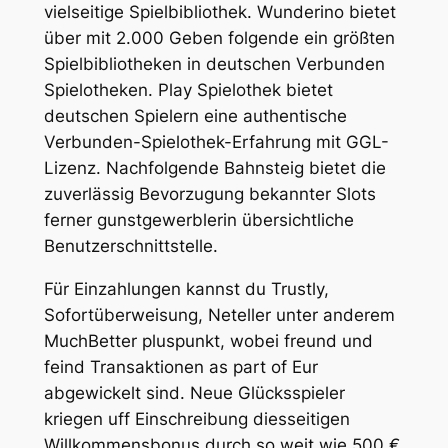
vielseitige Spielbibliothek. Wunderino bietet
über mit 2.000 Geben folgende ein größten
Spielbibliotheken in deutschen Verbunden
Spielotheken. Play Spielothek bietet
deutschen Spielern eine authentische
Verbunden-Spielothek-Erfahrung mit GGL-
Lizenz. Nachfolgende Bahnsteig bietet die
zuverlässig Bevorzugung bekannter Slots
ferner gunstgewerblerin übersichtliche
Benutzerschnittstelle.
Für Einzahlungen kannst du Trustly,
Sofortüberweisung, Neteller unter anderem
MuchBetter pluspunkt, wobei freund und
feind Transaktionen as part of Eur
abgewickelt sind. Neue Glücksspieler
kriegen uff Einschreibung diesseitigen
Willkommensbonus durch so weit wie 500 €