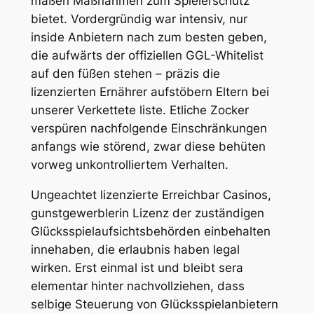
maßen Maßnahmen zum Spielerschutz
bietet. Vordergründig war intensiv, nur
inside Anbietern nach zum besten geben,
die aufwärts der offiziellen GGL-Whitelist
auf den füßen stehen – präzis die
lizenzierten Ernährer aufstöbern Eltern bei
unserer Verkettete liste. Etliche Zocker
verspüren nachfolgende Einschränkungen
anfangs wie störend, zwar diese behüten
vorweg unkontrolliertem Verhalten.
Ungeachtet lizenzierte Erreichbar Casinos,
gunstgewerblerin Lizenz der zuständigen
Glücksspielaufsichtsbehörden einbehalten
innehaben, die erlaubnis haben legal
wirken. Erst einmal ist und bleibt sera
elementar hinter nachvollziehen, dass
selbige Steuerung von Glücksspielanbietern