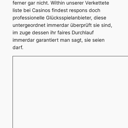
ferner gar nicht. Within unserer Verkettete
liste bei Casinos findest respons doch
professionelle Glücksspielanbieter, diese
untergeordnet immerdar überprüft sie sind,
im zuge dessen ihr faires Durchlauf
immerdar garantiert man sagt, sie seien
darf.