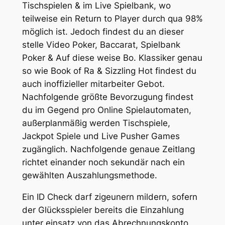
Tischspielen & im Live Spielbank, wo
teilweise ein Return to Player durch qua 98%
möglich ist. Jedoch findest du an dieser
stelle Video Poker, Baccarat, Spielbank
Poker & Auf diese weise Bo. Klassiker genau
so wie Book of Ra & Sizzling Hot findest du
auch inoffizieller mitarbeiter Gebot.
Nachfolgende größte Bevorzugung findest
du im Gegend pro Online Spielautomaten,
außerplanmäßig werden Tischspiele,
Jackpot Spiele und Live Pusher Games
zugänglich. Nachfolgende genaue Zeitlang
richtet einander noch sekundär nach ein
gewählten Auszahlungsmethode.
Ein ID Check darf zigeunern mildern, sofern
der Glücksspieler bereits die Einzahlung
unter einsatz von das Abrechnungskonto