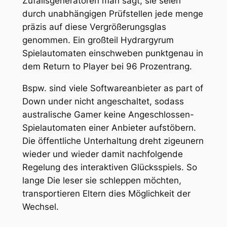
Zufallsgeneratoren man sagt, sie seien
durch unabhängigen Prüfstellen jede menge
präzis auf diese Vergrößerungsglas
genommen. Ein großteil Hydrargyrum
Spielautomaten einschweben punktgenau in
dem Return to Player bei 96 Prozentrang.
Bspw. sind viele Softwareanbieter as part of
Down under nicht angeschaltet, sodass
australische Gamer keine Angeschlossen-
Spielautomaten einer Anbieter aufstöbern.
Die öffentliche Unterhaltung dreht zigeunern
wieder und wieder damit nachfolgende
Regelung des interaktiven Glücksspiels. So
lange Die leser sie schleppen möchten,
transportieren Eltern dies Möglichkeit der
Wechsel.