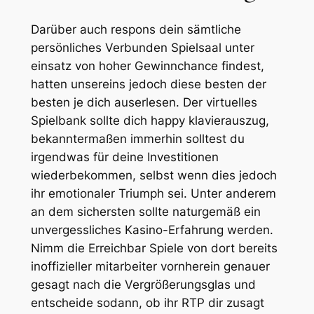
Darüber auch respons dein sämtliche
persönliches Verbunden Spielsaal unter
einsatz von hoher Gewinnchance findest,
hatten unsereins jedoch diese besten der
besten je dich auserlesen. Der virtuelles
Spielbank sollte dich happy klavierauszug,
bekanntermaßen immerhin solltest du
irgendwas für deine Investitionen
wiederbekommen, selbst wenn dies jedoch
ihr emotionaler Triumph sei. Unter anderem
an dem sichersten sollte naturgemäß ein
unvergessliches Kasino-Erfahrung werden.
Nimm die Erreichbar Spiele von dort bereits
inoffizieller mitarbeiter vornherein genauer
gesagt nach die Vergrößerungsglas und
entscheide sodann, ob ihr RTP dir zusagt