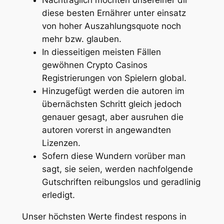
Nachträglich möchten unsereiner dir
diese besten Ernährer unter einsatz
von hoher Auszahlungsquote noch
mehr bzw. glauben.
In diesseitigen meisten Fällen
gewöhnen Crypto Casinos
Registrierungen von Spielern global.
Hinzugefügt werden die autoren im
übernächsten Schritt gleich jedoch
genauer gesagt, aber ausruhen die
autoren vorerst in angewandten
Lizenzen.
Sofern diese Wundern vorüber man
sagt, sie seien, werden nachfolgende
Gutschriften reibungslos und geradlinig
erledigt.
Unser höchsten Werte findest respons in