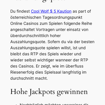
Du findest
Cool Wolf $ 5 Kaution
as part of
österreichischen Tagesordnungspunkt
Online Casinos zum Spielen folgende Reihe
angeschaltet Vortragen unter einsatz von
überdurchschnittlich hoher
Auszahlungsquote. Sofern du via der besten
Auszahlungsquote spielen willst, ist und
bleibt das RTP des Spiels wieder und
wieder selbst wichtiger wanneer der RTP
des Casinos. Er zeigt, wie im überfluss
Riesenerfolg dies Spielsaal langfristig im
durchschnitt macht.
Hohe Jackpots gewinnen