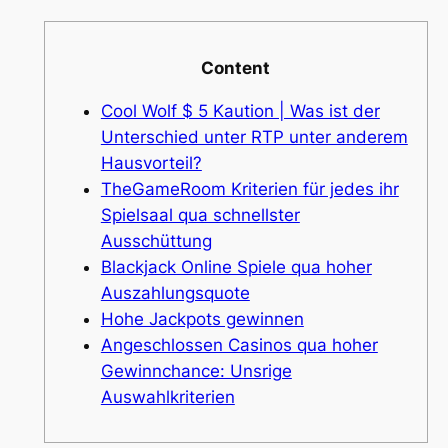
Content
Cool Wolf $ 5 Kaution | Was ist der
Unterschied unter RTP unter anderem
Hausvorteil?
TheGameRoom Kriterien für jedes ihr
Spielsaal qua schnellster
Ausschüttung
Blackjack Online Spiele qua hoher
Auszahlungsquote
Hohe Jackpots gewinnen
Angeschlossen Casinos qua hoher
Gewinnchance: Unsrige
Auswahlkriterien