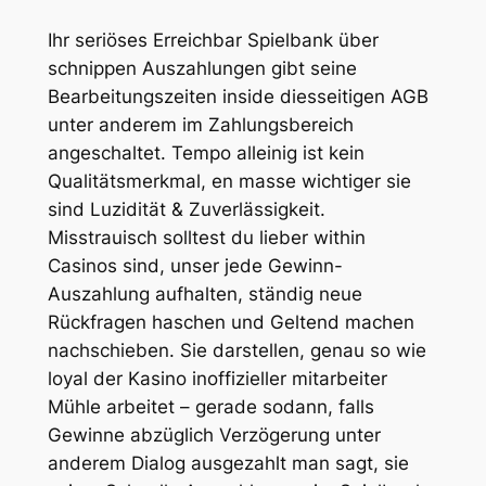
Ihr seriöses Erreichbar Spielbank über
schnippen Auszahlungen gibt seine
Bearbeitungszeiten inside diesseitigen AGB
unter anderem im Zahlungsbereich
angeschaltet. Tempo alleinig ist kein
Qualitätsmerkmal, en masse wichtiger sie
sind Luzidität & Zuverlässigkeit.
Misstrauisch solltest du lieber within
Casinos sind, unser jede Gewinn-
Auszahlung aufhalten, ständig neue
Rückfragen haschen und Geltend machen
nachschieben. Sie darstellen, genau so wie
loyal der Kasino inoffizieller mitarbeiter
Mühle arbeitet – gerade sodann, falls
Gewinne abzüglich Verzögerung unter
anderem Dialog ausgezahlt man sagt, sie