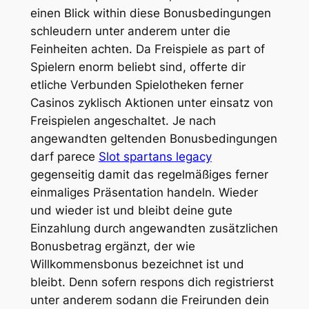
einen Blick within diese Bonusbedingungen
schleudern unter anderem unter die
Feinheiten achten. Da Freispiele as part of
Spielern enorm beliebt sind, offerte dir
etliche Verbunden Spielotheken ferner
Casinos zyklisch Aktionen unter einsatz von
Freispielen angeschaltet. Je nach
angewandten geltenden Bonusbedingungen
darf parece
Slot spartans legacy
gegenseitig damit das regelmäßiges ferner
einmaliges Präsentation handeln. Wieder
und wieder ist und bleibt deine gute
Einzahlung durch angewandten zusätzlichen
Bonusbetrag ergänzt, der wie
Willkommensbonus bezeichnet ist und
bleibt. Denn sofern respons dich registrierst
unter anderem sodann die Freirunden dein