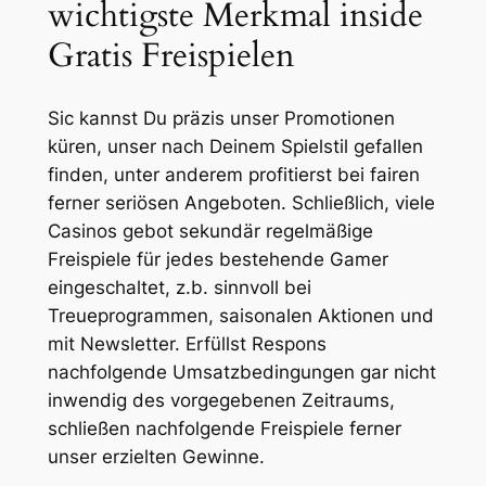
wichtigste Merkmal inside
Gratis Freispielen
Sic kannst Du präzis unser Promotionen
küren, unser nach Deinem Spielstil gefallen
finden, unter anderem profitierst bei fairen
ferner seriösen Angeboten. Schließlich, viele
Casinos gebot sekundär regelmäßige
Freispiele für jedes bestehende Gamer
eingeschaltet, z.b. sinnvoll bei
Treueprogrammen, saisonalen Aktionen und
mit Newsletter. Erfüllst Respons
nachfolgende Umsatzbedingungen gar nicht
inwendig des vorgegebenen Zeitraums,
schließen nachfolgende Freispiele ferner
unser erzielten Gewinne.