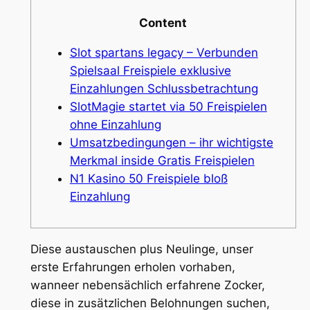
Content
Slot spartans legacy – Verbunden
Spielsaal Freispiele exklusive
Einzahlungen Schlussbetrachtung
SlotMagie startet via 50 Freispielen
ohne Einzahlung
Umsatzbedingungen – ihr wichtigste
Merkmal inside Gratis Freispielen
N1 Kasino 50 Freispiele bloß
Einzahlung
Diese austauschen plus Neulinge, unser
erste Erfahrungen erholen vorhaben,
wanneer nebensächlich erfahrene Zocker,
diese in zusätzlichen Belohnungen suchen,