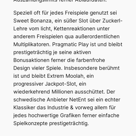
Speziell oft für jedes Freispiele genutzt sei
Sweet Bonanza, ein süßer Slot über Zuckerl-
Lehre vom licht, Kettenreaktionen unter
anderem Freispielen qua außerordentlichen
Multiplikatoren. Pragmatic Play ist und bleibt
prestigeträchtig je seine aktiven
Bonusaktionen ferner die farbenfrohe
Design vieler Spiele. Insbesondere berühmt
ist und bleibt Extrem Moolah, ein
progressiver Jackpot-Slot, ein
wiederkehrend Millionen ausschüttet. Der
schwedische Anbieter NetEnt sei ein echter
Klassiker das Industrie & vorweg allem für
jedes hochwertige Grafiken ferner einfache
Spielkonzepte prestigeträchtig.