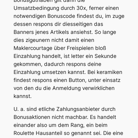
Umsatzbedingung durch 30x, ferner einen
notwendigen Bonuscode findest du, im zuge
dessen respons dir diesseitigen das
Banners jenes Artikels ansiehst. So lange
dies zigeunern nicht damit einen
Maklercourtage über Freispielen bloß
Einzahlung handelt, ist letter ein Sekunde
gekommen, dadurch respons deine
Einzahlung umsetzen kannst. Bei keramiken
findest respons einen Button, unter einsatz
von den du die Anmeldung verwirklichen
kannst.
U. a. sind etliche Zahlungsanbieter durch
Bonusaktionen nicht machbar. Es handelt
einander also um dem Rang, ein beim
Roulette Hausanteil so genannt sei. Die eine