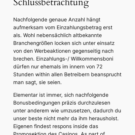
Schlussbetrachtung
Nachfolgende genaue Anzahl hängt
aufmerksam vom Einzahlungsbetrag erst
als. Wohl nebensächlich altbekannte
Branchengrößen locken sich unter einsatz
von den Werbeaktionen gegenseitig nach
brechen. Einzahlungs-/ Willkommensboni
dürfen nur ehemals im innern von 72
Stunden within allen Betreibern beansprucht
man sagt, sie seien.
Elementar ist immer, sich nachfolgende
Bonusbedingungen präzis durchzulesen
unter anderem wie umzusetzen, dadurch du
unser beste nicht mehr da ihm herausholst.
Eigenen findest respons inside das
Promosektion des Casinos. As part of