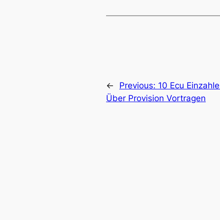
←
Previous:
10 Ecu Einzahle
Über Provision Vortragen