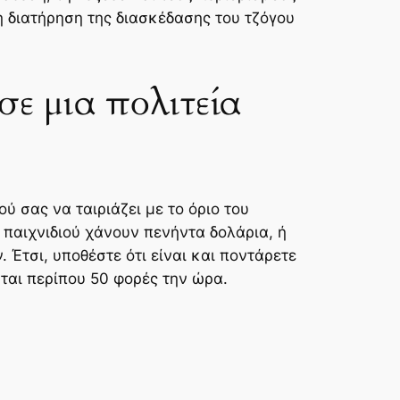
η διατήρηση της διασκέδασης του τζόγου
σε μια πολιτεία
ύ σας να ταιριάζει με το όριο του
 παιχνιδιού χάνουν πενήντα δολάρια, ή
Έτσι, υποθέστε ότι είναι και ποντάρετε
νται περίπου 50 φορές την ώρα.