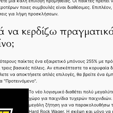
ετε μια καλή επιλογή προμήθειας. Οι παίκτες πρέπει
ροτέρων ποιες συμβουλές είναι διαθέσιμες. Επιπλέον, 
σεις για λήψη προσκλήσεων.
ά να κερδίζω πραγματικό
νο;
νεότερους παίκτες ένα εξαιρετικό μπόνους 255% με πρ
τρεις βασικές πόλεις. Αν επισκέπτεστε τα κορυφαία 
λετε να αποκτήσετε απλές επιλογές, θα βρείτε ένα έμ
α "Προτεινόμενο".
Το νέο λογισμικό διαθέτει πολύ μεγαλύ
χώρο για παιχνίδια τυχερών παιχνιδιών. «
μεγάλη ζήτηση για να παρακολουθήσω τη
Hard Rock Wager. Η σκέψη και μόνο να 