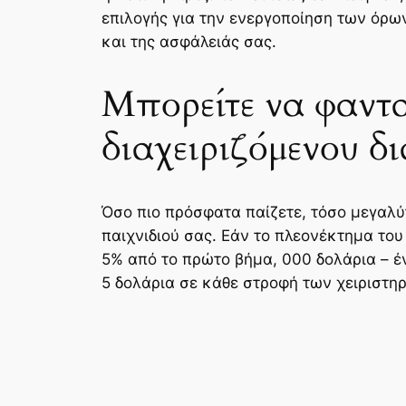
επιλογής για την ενεργοποίηση των όρων
και της ασφάλειάς σας.
Μπορείτε να φαντασ
διαχειριζόμενου δ
Όσο πιο πρόσφατα παίζετε, τόσο μεγαλύτε
παιχνιδιού σας. Εάν το πλεονέκτημα του
5% από το πρώτο βήμα, 000 δολάρια – έν
5 δολάρια σε κάθε στροφή των χειριστηρ