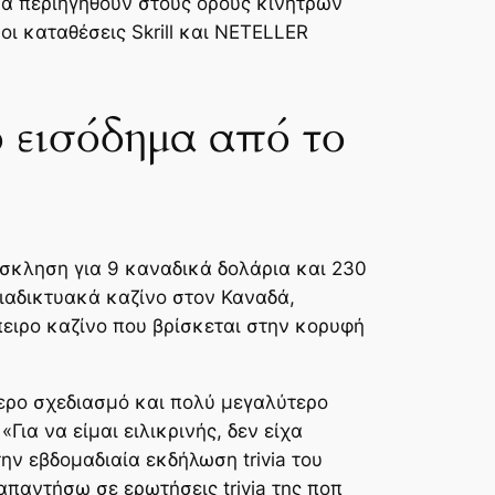
 να περιηγηθούν στους όρους κινήτρων
οι καταθέσεις Skrill και NETELLER
 εισόδημα από το
όσκληση για 9 καναδικά δολάρια και 230
διαδικτυακά καζίνο στον Καναδά,
πειρο καζίνο που βρίσκεται στην κορυφή
τερο σχεδιασμό και πολύ μεγαλύτερο
Για να είμαι ειλικρινής, δεν είχα
ν εβδομαδιαία εκδήλωση trivia του
απαντήσω σε ερωτήσεις trivia της ποπ