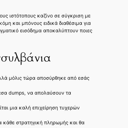
ους ιστότοπους καζίνο σε σύγκριση με
όμη και μπόνους ειδικά διαθέσιμα για
αγματικό εισόδημα αποκαλύπτουν ποιες
ενσυλβάνια
αλλά μόλις τώρα αποσύρθηκε από εσάς
μεσα dumps, να απολαύσουν τα
ίται μια καλή επιχείρηση τυχερών
ια κάθε στρατηγική πληρωμής και θα