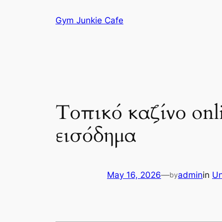
Skip
Gym Junkie Cafe
to
content
Τοπικό καζίνο onl
εισόδημα
May 16, 2026
—
admin
in
Un
by