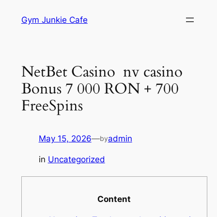
Skip
Gym Junkie Cafe
to
content
NetBet Casino ️ nv casino
Bonus 7 000 RON + 700
FreeSpins
May 15, 2026
—
admin
by
in
Uncategorized
Content