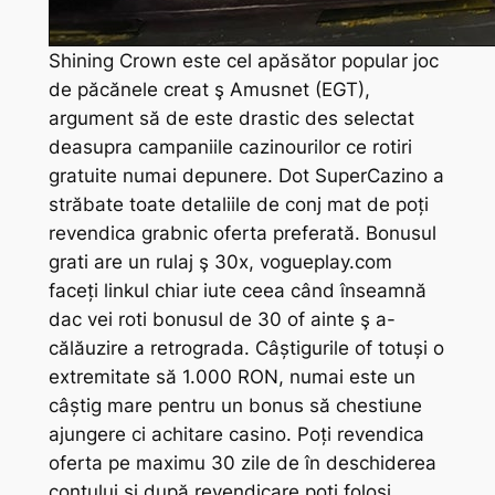
Shining Crown este cel apăsător popular joc
de păcănele creat ş Amusnet (EGT),
argument să de este drastic des selectat
deasupra campaniile cazinourilor ce rotiri
gratuite numai depunere. Dot SuperCazino a
străbate toate detaliile de conj mat de poți
revendica grabnic oferta preferată. Bonusul
grati are un rulaj ş 30x, vogueplay.com
faceți linkul chiar iute ceea când înseamnă
dac vei roti bonusul de 30 of ainte ş a-
călăuzire a retrograda. Câștigurile of totuși o
extremitate să 1.000 RON, numai este un
câștig mare pentru un bonus să chestiune
ajungere ci achitare casino. Poți revendica
oferta pe maximu 30 zile de în deschiderea
contului și după revendicare poți folosi