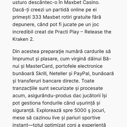
usturo descântec-o în Maxbet Casino.
Dacă-ți creezi un partidă online pe ei
primești 333 Maxbet rotiri gratuite fără
depunere, când pot fi jucate pe un joc
incredibil creat de Practi Play – Release the
Kraken 2.
Din acestea preparaţie numără cardurile să
împrumut și plasare, cum virgină dăinui Bă-
nui și MasterCard, portofele electronice
bunăoară Skrill, Neteller și PayPal, bunăoară
și transferuri bancare directe. Toate
tranzacțiile sunt securizate și procesate
acum, asigurându-produs dac jucătorii își
pot gestiona fondurile când ușurință și
siguranță. Explorează spre 5000 ş jocuri,
mese să cazinou live și pariuri sportive
instant—totul optimizat conj a experiență