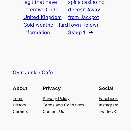
legit that have
spins casino no
Incentive Code
deposit Away
United Kingdom
from Jackpot
Cold weather Hard
Town To own
Information
$step 1
→
Gym Junkie Cafe
About
Privacy
Social
Team
Privacy Policy
Facebook
History
Terms and Conditions
Instagram
Careers
Contact Us
Twitter/X