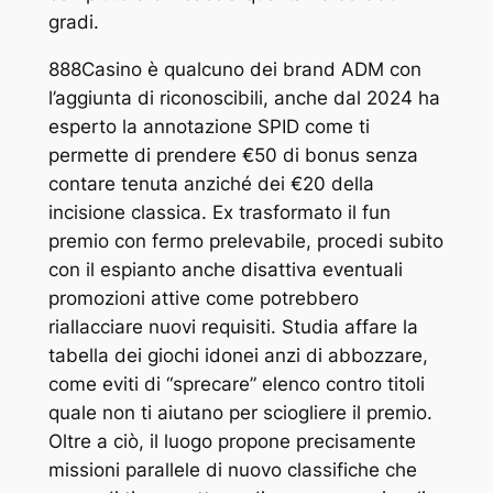
gradi.
888Casino è qualcuno dei brand ADM con
l’aggiunta di riconoscibili, anche dal 2024 ha
esperto la annotazione SPID come ti
permette di prendere €50 di bonus senza
contare tenuta anziché dei €20 della
incisione classica. Ex trasformato il fun
premio con fermo prelevabile, procedi subito
con il espianto anche disattiva eventuali
promozioni attive come potrebbero
riallacciare nuovi requisiti. Studia affare la
tabella dei giochi idonei anzi di abbozzare,
come eviti di “sprecare” elenco contro titoli
quale non ti aiutano per sciogliere il premio.
Oltre a ciò, il luogo propone precisamente
missioni parallele di nuovo classifiche che