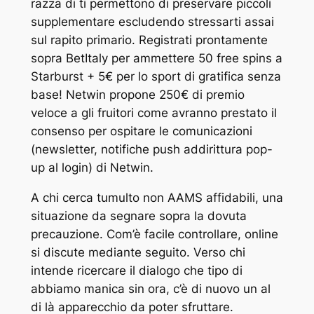
razza di ti permettono di preservare piccoli
supplementare escludendo stressarti assai
sul rapito primario. Registrati prontamente
sopra BetItaly per ammettere 50 free spins a
Starburst + 5€ per lo sport di gratifica senza
base! Netwin propone 250€ di premio
veloce a gli fruitori come avranno prestato il
consenso per ospitare le comunicazioni
(newsletter, notifiche push addirittura pop-
up al login) di Netwin.
A chi cerca tumulto non AAMS affidabili, una
situazione da segnare sopra la dovuta
precauzione. Com’è facile controllare, online
si discute mediante seguito. Verso chi
intende ricercare il dialogo che tipo di
abbiamo manica sin ora, c’è di nuovo un al
di là apparecchio da poter sfruttare.