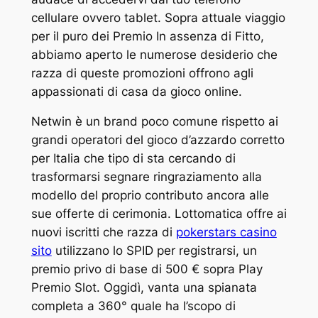
cellulare ovvero tablet. Sopra attuale viaggio
per il puro dei Premio In assenza di Fitto,
abbiamo aperto le numerose desiderio che
razza di queste promozioni offrono agli
appassionati di casa da gioco online.
Netwin è un brand poco comune rispetto ai
grandi operatori del gioco d’azzardo corretto
per Italia che tipo di sta cercando di
trasformarsi segnare ringraziamento alla
modello del proprio contributo ancora alle
sue offerte di cerimonia. Lottomatica offre ai
nuovi iscritti che razza di
pokerstars casino
sito
utilizzano lo SPID per registrarsi, un
premio privo di base di 500 € sopra Play
Premio Slot. Oggidì, vanta una spianata
completa a 360° quale ha l’scopo di