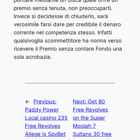
puntare mediante un bisca quale offre un
premio senza tenuta, non preoccuparti.
Invece si decidesse di chiuderlo, sarà
verosimile farsi dare per credibile il denaro
corrente nel competenza stesso. Infatti
qualsivoglia scommettitore ha norma verso
ricevere il Premio senza contare Fondo una
sola acrobazia.
←
Previous:
Next:
Get 80
Paddy Power
Free Revolves
Local casino 235
on the Super
Free Revolves
Moolah 7
Allege is SpyBet
Sultans 30 free